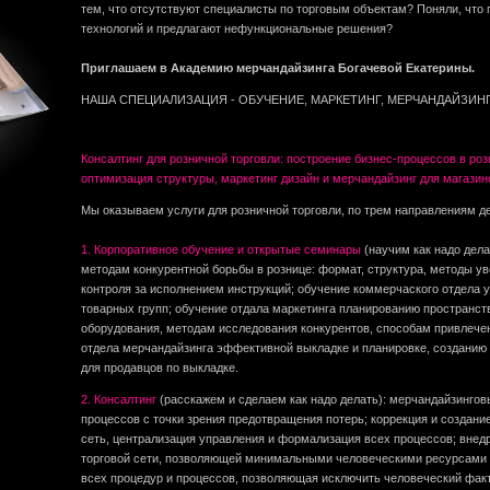
тем, что отсутствуют специалисты по торговым объектам? Поняли, что
технологий и предлагают нефункциональные решения?
Приглашаем в Академию мерчандайзинга Богачевой Екатерины.
НАША СПЕЦИАЛИЗАЦИЯ - ОБУЧЕНИЕ, МАРКЕТИНГ, МЕРЧАНДАЙЗИНГ
Консалтинг для розничной торговли: построение бизнес-процессов в ро
оптимизация структуры, маркетинг дизайн и мерчандайзинг для магазин
Мы оказываем услуги для розничной торговли, по трем направлениям д
1. Корпоративное обучение и открытые семинары
(научим как надо дела
методам конкурентной борьбы в рознице: формат, структура, методы у
контроля за исполнением инструкций; обучение коммерчаского отдела
товарных групп; обучение отдала маркетинга планированию пространст
оборудования, методам исследования конкурентов, способам привлечен
отдела мерчандайзинга эффективной выкладке и планировке, созданию
для продавцов по выкладке.
2. Консалтинг
(расскажем и сделаем как надо делать): мерчандайзинго
процессов с точки зрения предотвращения потерь; коррекция и создани
сеть, централизация управления и формализация всех процессов; внед
торговой сети, позволяющей минимальными человеческими ресурсами 
всех процедур и процессов, позволяющая исключить человеческий факт