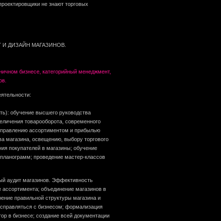
 проектировщики не знают торговых
 И ДИЗАЙН МАГАЗИНОВ.
зничном бизнесе, категорийный менеджмент,
ов.
еятельности:
ть): обучение высшего руководства
величения товарооборота, современного
 управлению ассортиментом и прибылью
ва магазина, освещению, выбору торгового
ия покупателей в магазины; обучение
 планограмм; проведение мастер-классов
вый аудит магазинов. Эффективность
е ассортимента; объединение магазинов в
рение правильной структуры магазина и
справляться с бизнесом; формализация
ор в бизнесе; создание всей документации