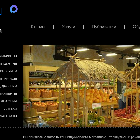
Кто мы
Услуги
Публикации
Об
|
|
|
ЕРМАРКЕТЫ
Е ЦЕНТРЫ
ВЬ, СУМКИ
Ы И ЧАСЫ
, ДРОГЕРИ
СТРУМЕНТЫ
ТЕЛЕФОНИЯ
АПТЕКИ
МАГАЗИНЫ
Вы признали слабость концепции своего магазина? Столкнулись с реко